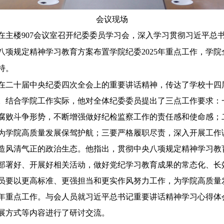
会议现场
在主楼
907
会议室召开纪委委员学习会，深入学习贯彻习近平总
八项规定精神学习教育方案布置学院纪委
2025
年重点工作，学院
持。
在二十届中央纪委四次全会上的重要讲话精神，传达了学校十四
。结合学院工作实际，他对全体纪委委员提出了三点工作要求：
腐败斗争形势，不断增强做好纪检监察工作的责任感和使命感；
为学院高质量发展保驾护航；三要严格履职尽责，深入开展工作
造风清气正的政治生态。他指出，贯彻中央八项规定精神学习教
部署好、开展好相关活动，做好党纪学习教育成果的常态化、长
员要以更高标准、更强担当和更实作风努力工作，为学院高质量
年重点工作。与会人员就习近平总书记重要讲话精神学习心得体
展方式等内容进行了研讨交流。