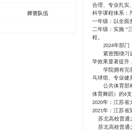
合理、专业扎实
科学课程体系：
师资队伍
一年级：以全面
二年级：实施 
程。
年部门
2024
紧密围绕习
学效果显著提升
学院拥有完
乓球馆、专业健
公共体育部
体育舞蹈）的
支
6
年：江苏省
2020
年：江苏省
2021
苏北高校普通大
苏北高校普通大