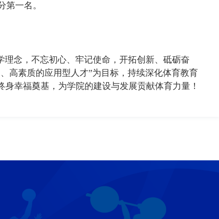
分第一名。
办学理念，不忘初心、牢记使命，开拓创新、砥砺奋
、高素质的应用型人才”为目标，持续深化体育教育
终身幸福奠基，为学院的建设与发展贡献体育力量！