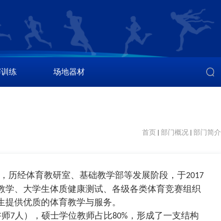
赛训练
场地器材
首页
部门概况
部门简介
，历经体育教研室、基础教学部等发展阶段，于
2017
教学、大学生体质健康测试、各级各类体育竞赛组织
生提供优质的体育教学与服务。
讲师
人），硕士学位教师占比
，形成了一支结构
7
80%