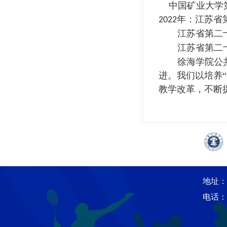
中国矿业大学第
年：江苏省
2022
江苏省第二
江苏省第二
徐海学院公
进。我们以培养
教学改革，不断
地址：
电话：