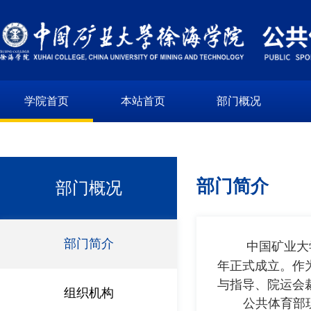
学院首页
本站首页
部门概况
部门简介
部门概况
部门简介
中国矿业大
年正式成立。作
与指导、院运会
组织机构
公共体育部